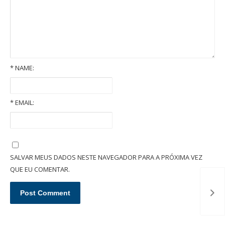
*
NAME:
*
EMAIL:
Pensão alimentícia: entenda como é fixada essa obrigação
SALVAR MEUS DADOS NESTE NAVEGADOR PARA A PRÓXIMA VEZ
QUE EU COMENTAR.