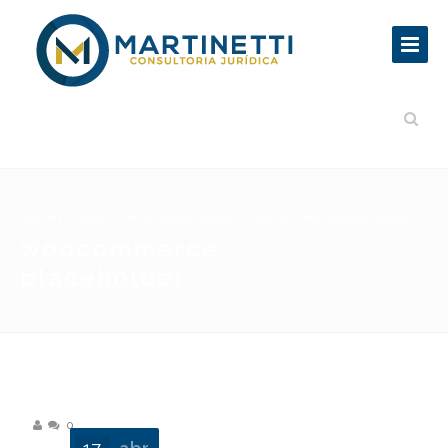
Home
|
woocommerce-placeholder
|
woocommerce-placeholder
woocommerce-
placeholder
0