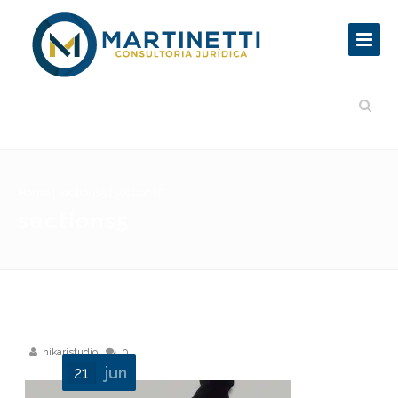
Home
|
sections5
|
sections5
sections5
hikaristudio
0
21
jun