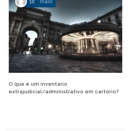
18
maio
O que é um inventário
Q
extrajudicial/administrativo em cartório?
l