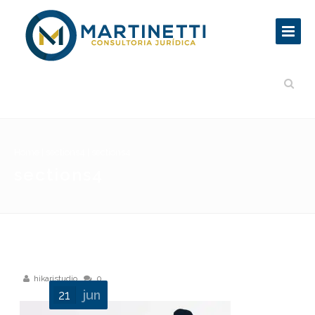
Home
|
sections4
|
sections4
sections4
hikaristudio
0
21
jun