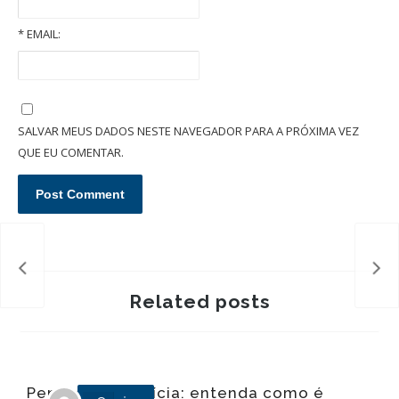
*
EMAIL:
Pensão alimentícia: entenda como é fixada essa obrigação
SALVAR MEUS DADOS NESTE NAVEGADOR PARA A PRÓXIMA VEZ
QUE EU COMENTAR.
Pen
com
Related posts
Pensão alimentícia: entenda como é