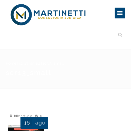
Home
|
scr13_small
|
scr13_small
scr13_small
hikaristudio
0
16
ago