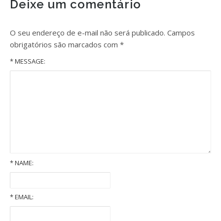
Deixe um comentário
O seu endereço de e-mail não será publicado.
Campos
obrigatórios são marcados com
*
* MESSAGE:
*
NAME:
*
EMAIL:
Pensão alimentícia: entenda como é fixada essa obrigação