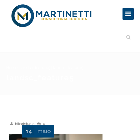
Home
|
landsc_feature5
|
landsc_feature5
landsc_feature5
hikaristudio
0
14
maio