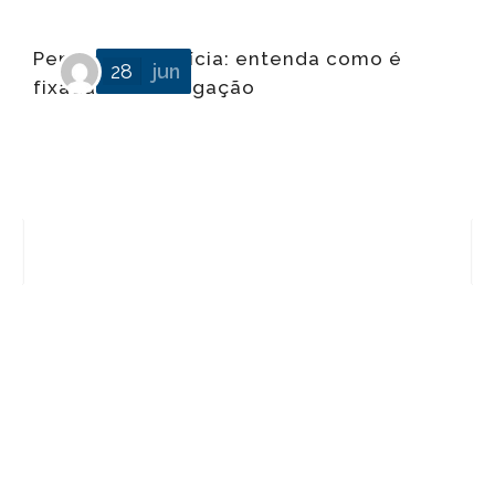
Pensão alimentícia: entenda como é
28
jun
fixada essa obrigação
O
e