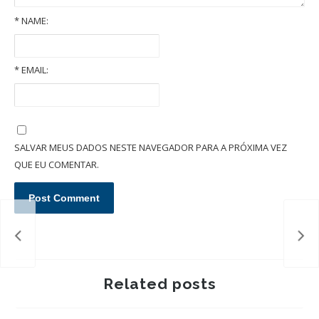
*
NAME:
*
EMAIL:
Pensão alimentícia: entenda como é fixada essa obrigação
SALVAR MEUS DADOS NESTE NAVEGADOR PARA A PRÓXIMA VEZ
QUE EU COMENTAR.
Pen
com
Related posts