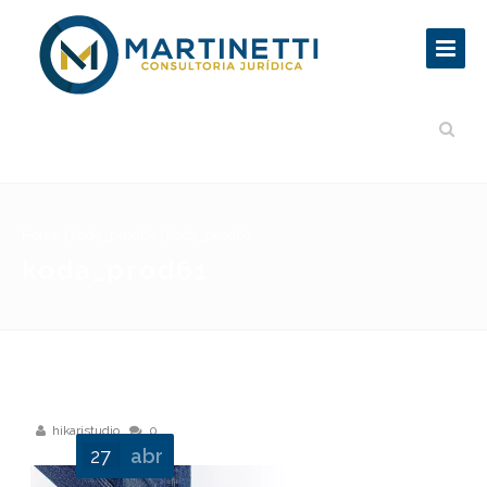
Home
|
koda_prod61
|
koda_prod61
koda_prod61
hikaristudio
0
27
abr