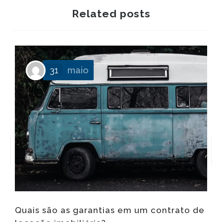
Related posts
P
31
maio
f
Quais são as garantias em um contrato de