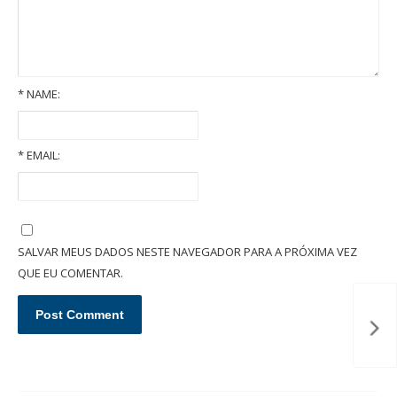
*
NAME:
*
EMAIL:
Quais são as garantias em um contrato de locação imobiliária?
SALVAR MEUS DADOS NESTE NAVEGADOR PARA A PRÓXIMA VEZ
QUE EU COMENTAR.