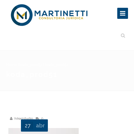
Home
|
koda_prod51
|
koda_prod51
koda_prod51
hikaristudio
0
27
abr