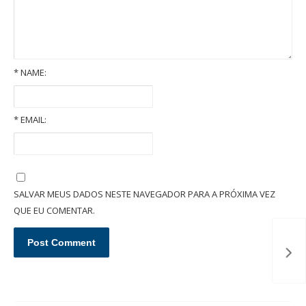
*
NAME:
*
EMAIL:
Quais são as garantias em um contrato de locação imobiliária?
SALVAR MEUS DADOS NESTE NAVEGADOR PARA A PRÓXIMA VEZ
QUE EU COMENTAR.