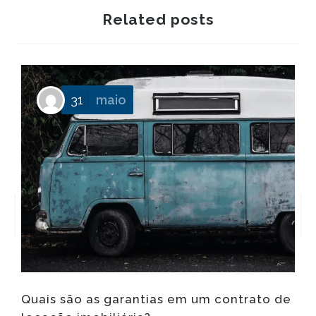
Related posts
P
31
maio
f
Quais são as garantias em um contrato de