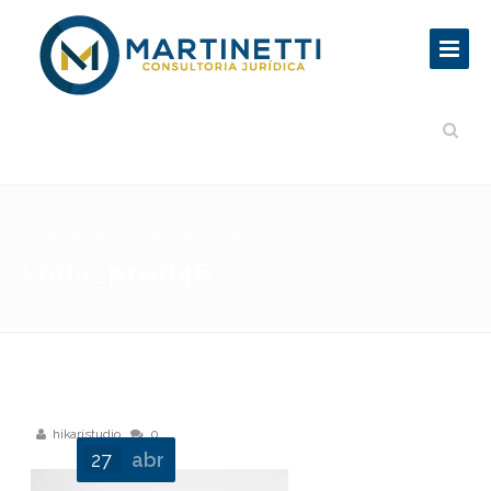
Home
|
koda_prod46
|
koda_prod46
koda_prod46
hikaristudio
0
27
abr