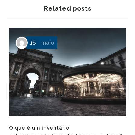
Related posts
18
maio
O que é um inventário
Q