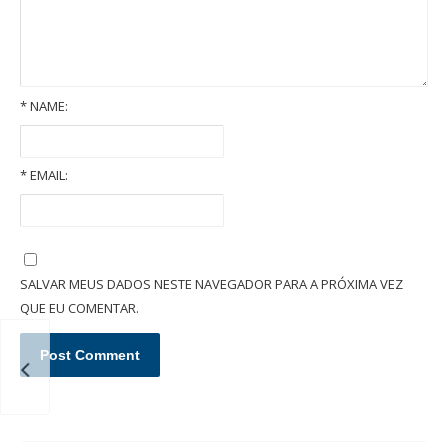
*
NAME:
*
EMAIL:
O que é um inventário extrajudicial/administrativo em cartório?
SALVAR MEUS DADOS NESTE NAVEGADOR PARA A PRÓXIMA VEZ
QUE EU COMENTAR.