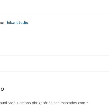
hor:
hikaristudio
io
publicado.
Campos obrigatórios são marcados com
*