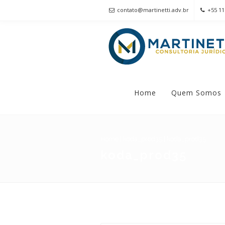
contato@martinetti.adv.br
+55 11
Home
Quem Somos
Home
|
koda_prod35
|
koda_prod35
koda_prod35