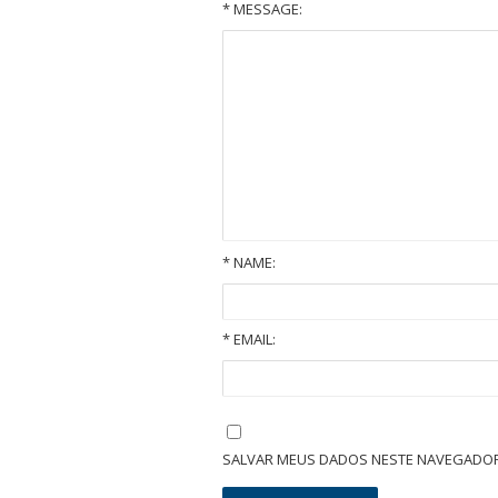
* MESSAGE:
*
NAME:
*
EMAIL:
Quais são as garantias em um contrato de locação imobiliária?
SALVAR MEUS DADOS NESTE NAVEGADOR