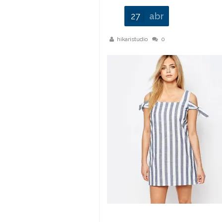
27
abr
hikaristudio
0