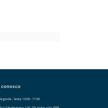
e conosco
Segunda - Sexta: 10:00 - 17:00
Rua Tabatinguera, 140, 20º andar, sala 2005