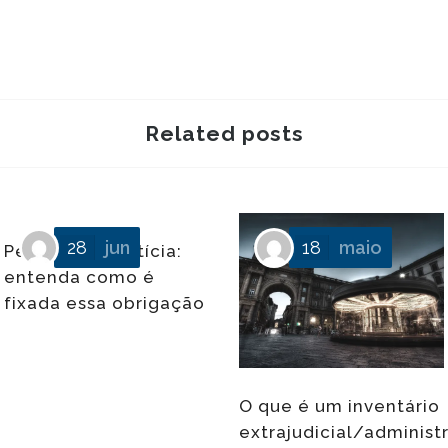
Related posts
28
jun
18
maio
Pensão alimentícia:
entenda como é
fixada essa obrigação
O que é um inventário
extrajudicial/administ