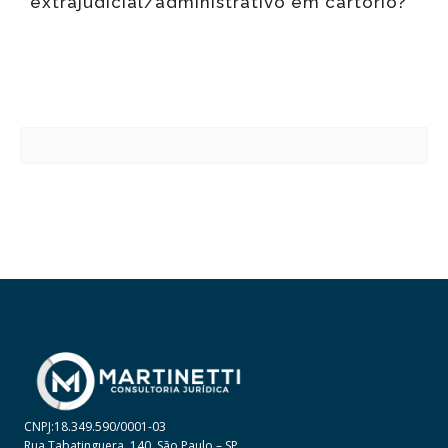
extrajudicial/administrativo em cartório?
CNPJ:18.349.590/0001-03
Rua Tabatinguera, 140, São Paulo – SP