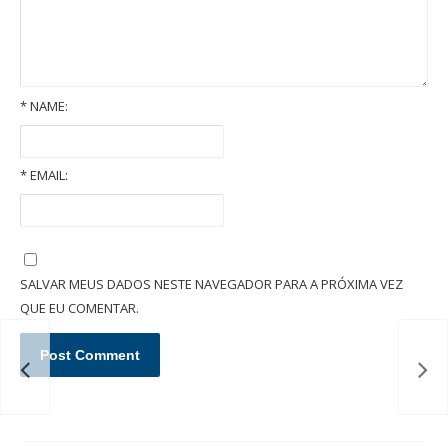
*
NAME:
*
EMAIL:
O que é um inventário extrajudicial/administrativo em cartório?
SALVAR MEUS DADOS NESTE NAVEGADOR PARA A PRÓXIMA VEZ
QUE EU COMENTAR.
Pen
com