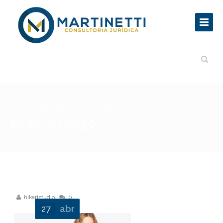
Home
|
koda_prod30
|
koda_prod30
koda_prod30
hikaristudio
0
27
abr