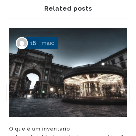
Related posts
P
18
maio
f
O que é um inventário