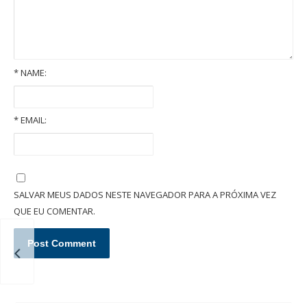
*
NAME:
*
EMAIL:
O que é um inventário extrajudicial/administrativo em cartório?
SALVAR MEUS DADOS NESTE NAVEGADOR PARA A PRÓXIMA VEZ
QUE EU COMENTAR.