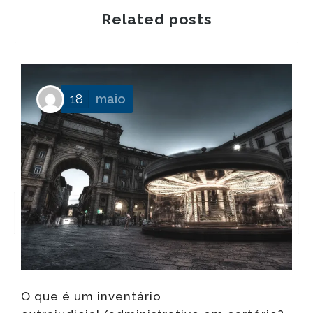
Related posts
18
maio
O que é um inventário
Q