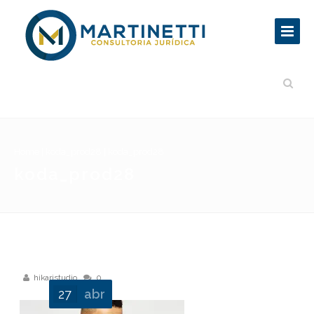
Home
|
koda_prod28
|
koda_prod28
koda_prod28
hikaristudio
0
27
abr