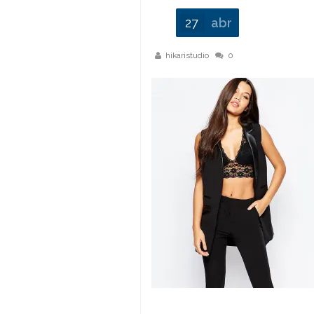
27
abr
hikaristudio
0