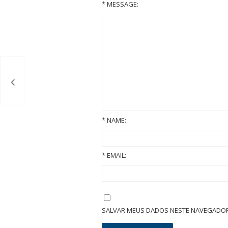
* MESSAGE:
*
NAME:
*
EMAIL:
O que é um inventário extrajudicial/administrativo em cartório?
SALVAR MEUS DADOS NESTE NAVEGADOR