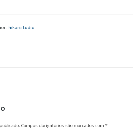
hor:
hikaristudio
io
publicado.
Campos obrigatórios são marcados com
*