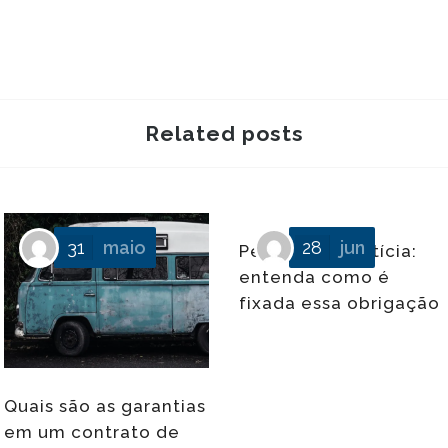
Related posts
31
maio
28
jun
Pensão alimentícia:
entenda como é
fixada essa obrigação
Quais são as garantias
ivo
em um contrato de