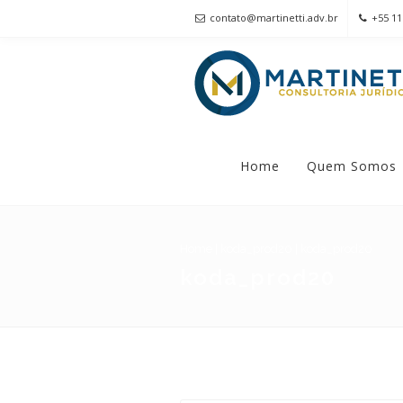
contato@martinetti.adv.br
+55 11
Home
Quem Somos
Home
|
koda_prod20
|
koda_prod20
koda_prod20