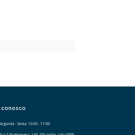
e conosco
Segunda - Sexta: 10:00 - 17:00
Rua Tabatinguera, 140, 20º andar, sala 2005