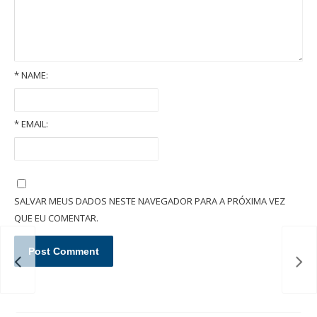
*
NAME:
*
EMAIL:
O que é um inventário extrajudicial/administrativo em cartório?
SALVAR MEUS DADOS NESTE NAVEGADOR PARA A PRÓXIMA VEZ
QUE EU COMENTAR.
Pen
com