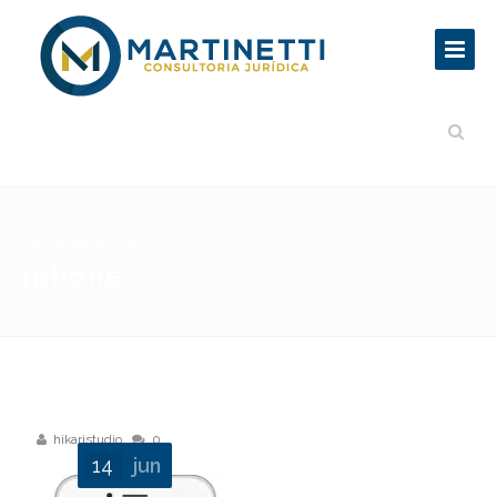
Home
|
iphone
|
iphone
iphone
hikaristudio
0
14
jun