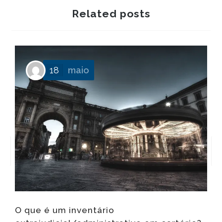
Related posts
P
18
maio
f
O que é um inventário