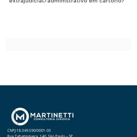
extrajudicial/administrativo em cartório?
CNPJ:18.349.590/0001-03
Rua Tabatinguera, 140, São Paulo – SP