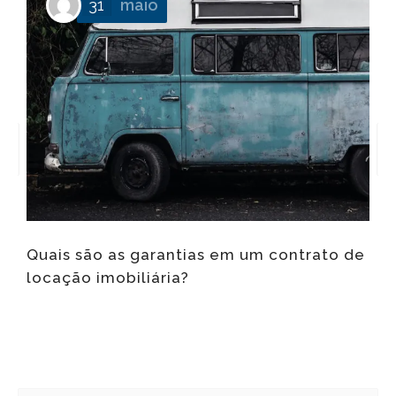
31
maio
f
Quais são as garantias em um contrato de
locação imobiliária?