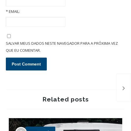
*
EMAIL:
Quais são as garantias em um contrato de locação imobiliária?
SALVAR MEUS DADOS NESTE NAVEGADOR PARA A PRÓXIMA VEZ
QUE EU COMENTAR.
Related posts
P