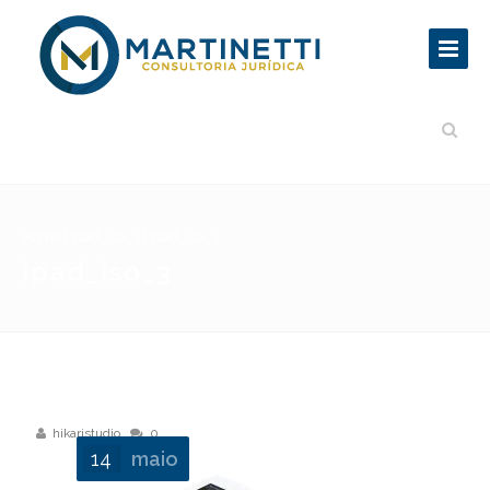
Home
|
ipad_iso_3
|
ipad_iso_3
ipad_iso_3
hikaristudio
0
14
maio