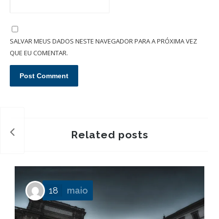
O que é um inventário extrajudicial/administrativo em cartório?
SALVAR MEUS DADOS NESTE NAVEGADOR PARA A PRÓXIMA VEZ
QUE EU COMENTAR.
Related posts
18
maio