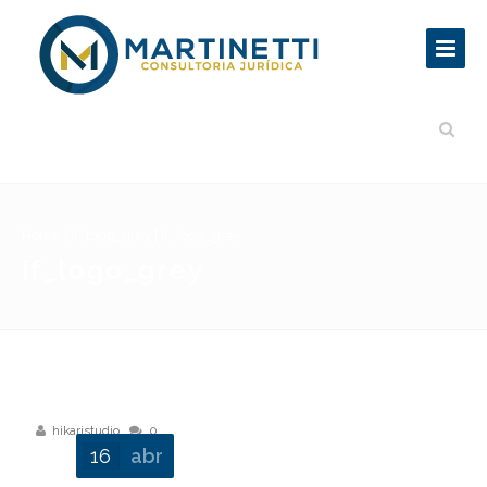
Home
|
if_logo_grey
|
if_logo_grey
if_logo_grey
hikaristudio
0
16
abr