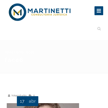
Home
|
face6
|
face6
face6
hikaristudio
0
17
abr