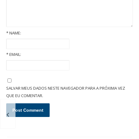
*
NAME:
*
EMAIL:
Quais são as garantias em um contrato de locação imobiliária?
SALVAR MEUS DADOS NESTE NAVEGADOR PARA A PRÓXIMA VEZ
QUE EU COMENTAR.