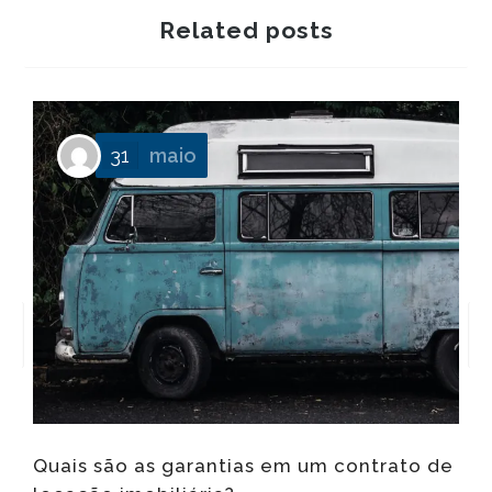
Related posts
31
maio
Quais são as garantias em um contrato de
O