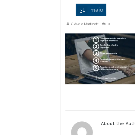
31
maio
Cláudio Martinetti
0
About the Aut