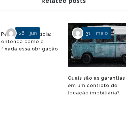
Related posts
28
jun
31
maio
Pensão alimentícia:
entenda como é
fixada essa obrigação
Quais são as garantias
ivo
em um contrato de
locação imobiliária?