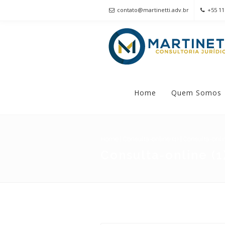
contato@martinetti.adv.br
+55 11
Home
Quem Somos
Home
|
Consulta-online (1)
|
Consulta-onlin
Consulta-online (1