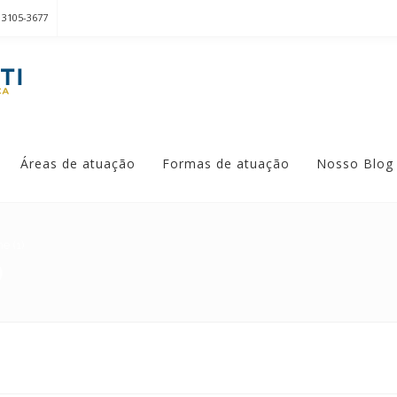
 3105-3677
Áreas de atuação
Formas de atuação
Nosso Blog
e (1)
)