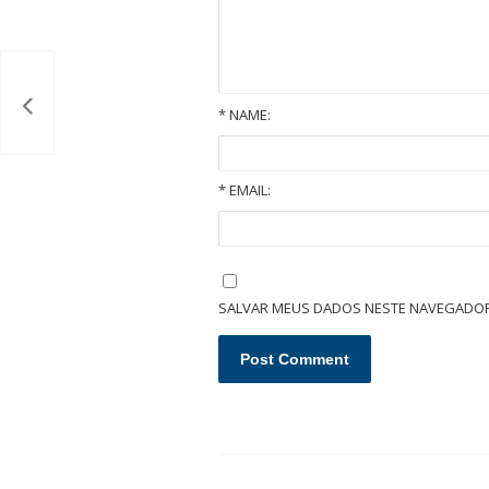
*
NAME:
*
EMAIL:
O que é um inventário extrajudicial/administrativo em cartório?
SALVAR MEUS DADOS NESTE NAVEGADOR