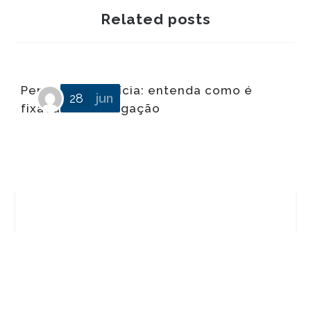
Related posts
Pensão alimentícia: entenda como é
28
jun
fixada essa obrigação
Q