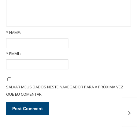
*
NAME:
*
EMAIL:
Pensão alimentícia: entenda como é fixada essa obrigação
SALVAR MEUS DADOS NESTE NAVEGADOR PARA A PRÓXIMA VEZ
QUE EU COMENTAR.