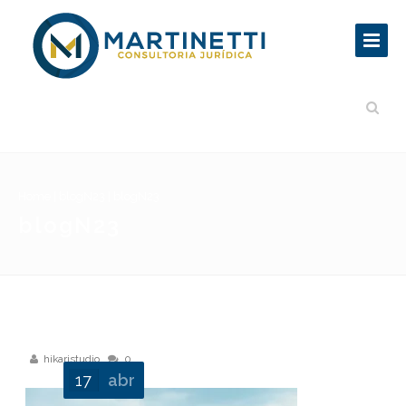
Home
|
blogN23
|
blogN23
blogN23
hikaristudio
0
17
abr