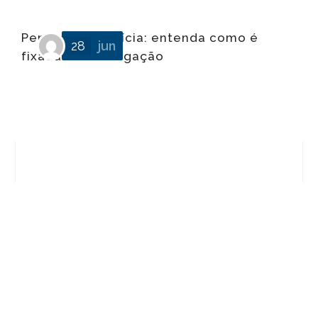
Pensão alimentícia: entenda como é
28
jun
fixada essa obrigação
Q
l