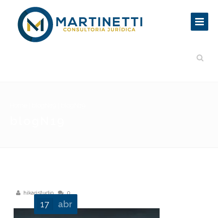
Home
|
blogN19
|
blogN19
blogN19
hikaristudio
0
17
abr