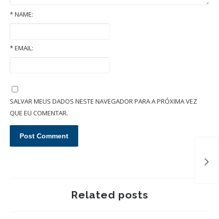
*
NAME:
*
EMAIL:
Pensão alimentícia: entenda como é fixada essa obrigação
SALVAR MEUS DADOS NESTE NAVEGADOR PARA A PRÓXIMA VEZ
QUE EU COMENTAR.
Related posts