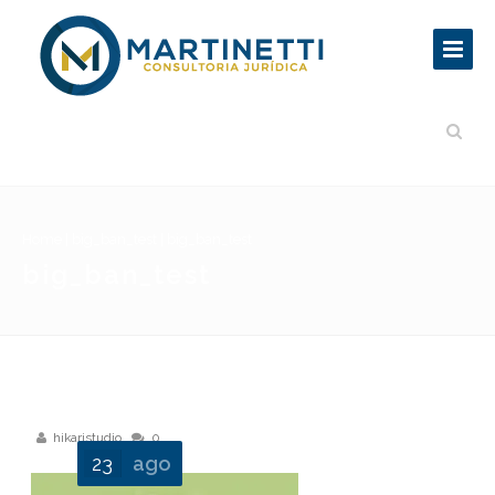
Home
|
big_ban_test
|
big_ban_test
big_ban_test
hikaristudio
0
23
ago