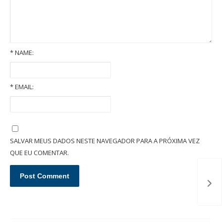
*
NAME:
*
EMAIL:
Quais são as garantias em um contrato de locação imobiliária?
SALVAR MEUS DADOS NESTE NAVEGADOR PARA A PRÓXIMA VEZ
QUE EU COMENTAR.