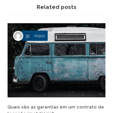
Related posts
P
31
maio
f
Quais são as garantias em um contrato de