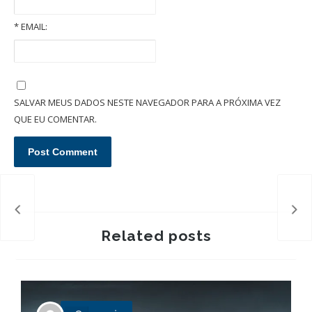
*
EMAIL:
O que é um inventário extrajudicial/administrativo em cartório?
SALVAR MEUS DADOS NESTE NAVEGADOR PARA A PRÓXIMA VEZ
QUE EU COMENTAR.
Pen
com
Related posts
P