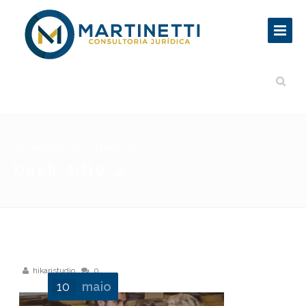
Home
|
back_title_2
|
back_title_2
back_title_2
hikaristudio
0
10
maio