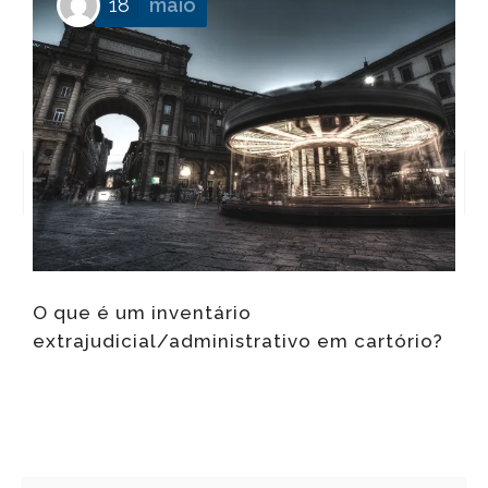
18
maio
f
O que é um inventário
extrajudicial/administrativo em cartório?